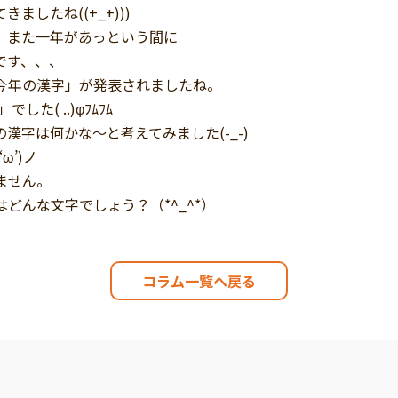
ましたね((+_+)))
、また一年があっという間に
です、、、
今年の漢字」が発表されましたね。
した( ..)φﾌﾑﾌﾑ
漢字は何かな～と考えてみました(-_-)
ω’)ノ
ません。
どんな文字でしょう？（*^_^*）
コラム一覧へ戻る