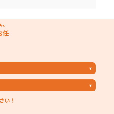
ム、
お任
さい！