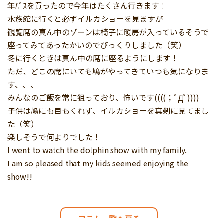
年ﾊﾟｽを買ったので今年はたくさん行きます！
水族館に行くと必ずイルカショーを見ますが
観覧席の真ん中のゾーンは椅子に暖房が入っているそうで
座ってみてあったかいのでびっくりしました（笑）
冬に行くときは真ん中の席に座るようにします！
ただ、どこの席にいても鳩がやってきていつも気になりま
す、、、
みんなのご飯を常に狙っており、怖いです((((；ﾟДﾟ))))
子供は鳩にも目もくれず、イルカショーを真剣に見てまし
た（笑）
楽しそうで何よりでした！
I went to watch the dolphin show with my family.
I am so pleased that my kids seemed enjoying the
show!!
コラム一覧へ戻る