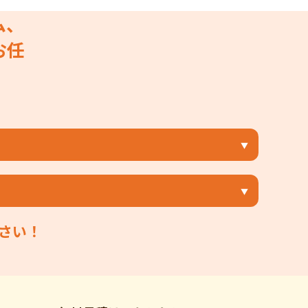
ム、
お任
さい！