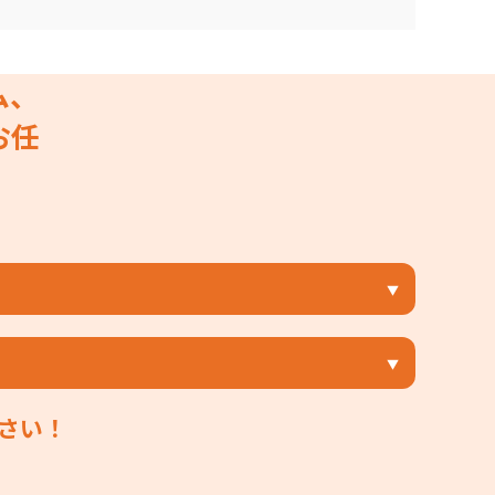
ム、
お任
さい！