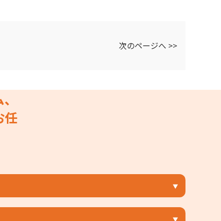
次のページへ >>
ム、
お任