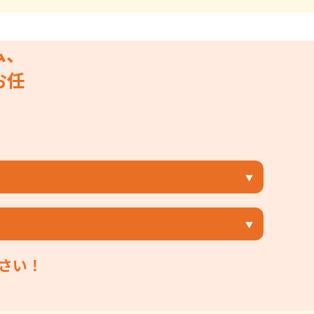
ム、
お任
さい！