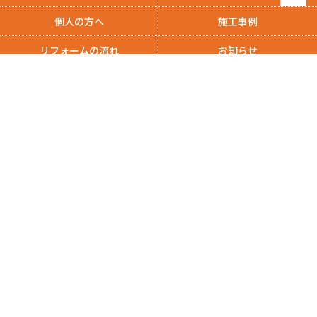
個人の方へ
施工事例
リフォームの流れ
お知らせ
コラム
会社案内
プライバシーポリシー
リフォーム・水回り・サッシのことなら
meiwa（株式会社明和）/ LiGHT（株式会社LiGHT）
〒480-1153 愛知県長久手市作田1丁目307番地
0561-62-5650
TEL.
FAX.0561-62-8624
受付時間 8:30～17:30（土曜日・日曜日・祝日を除く）