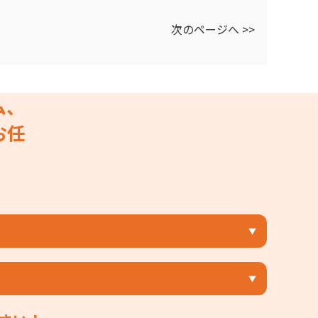
次のページへ >>
ム、
お任