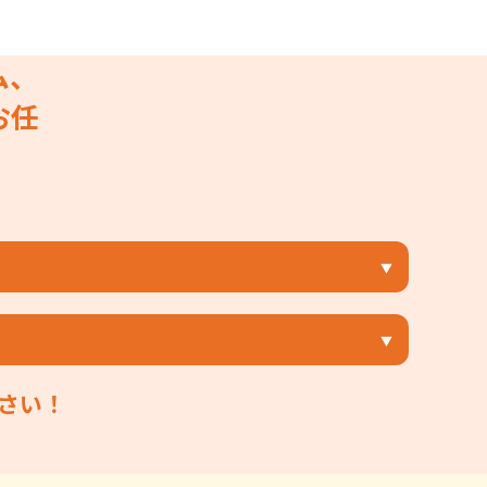
ム、
お任
さい！