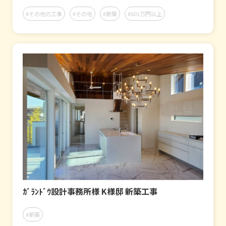
#その他の工事
#その他
#新築
#601万円以上
ｶﾞﾗﾝﾄﾞｳ設計事務所様 K様邸 新築工事
#新築