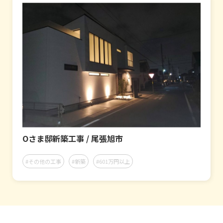
Oさま邸新築工事 / 尾張旭市
#その他の工事
#新築
#601万円以上