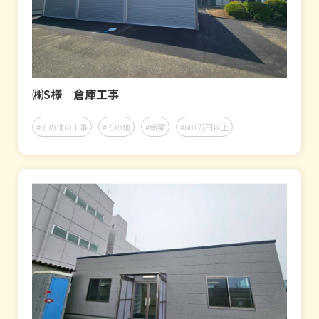
㈱S様 倉庫工事
#その他の工事
#その他
#新築
#601万円以上