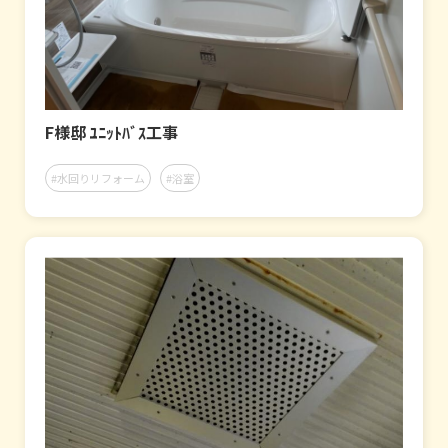
F様邸 ﾕﾆｯﾄﾊﾞｽ工事
#水回りリフォーム
#浴室