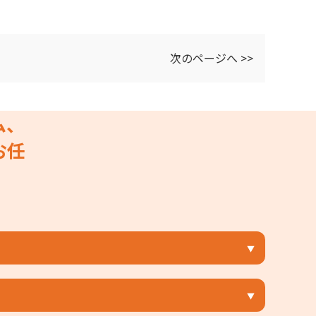
次のページへ >>
ム、
お任