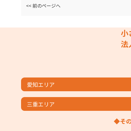
<< 前のページへ
小
法
愛知エリア
三重エリア
◆そ