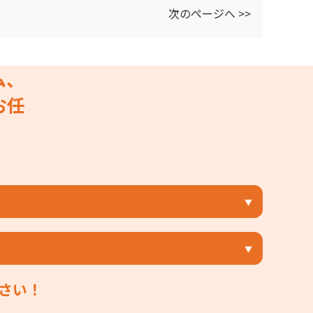
次のページへ >>
ム、
お任
さい！