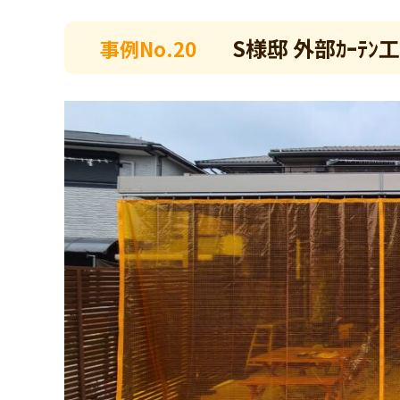
S様邸 外部ｶｰﾃﾝ
事例No.20