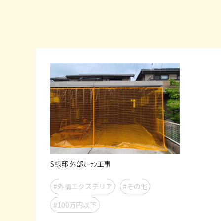
S様邸 外部ｶｰﾃﾝ工事
#外構エクステリア
#その他
#100万円以下