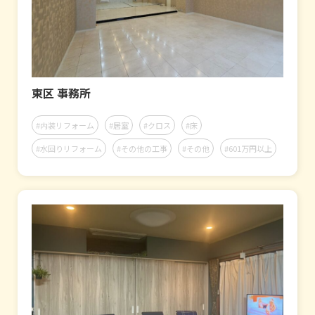
東区 事務所
#内装リフォーム
#居室
#クロス
#床
#水回りリフォーム
#その他の工事
#その他
#601万円以上