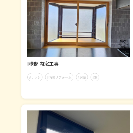
I様邸 内窓工事
#サッシ
#内装リフォーム
#居室
#窓