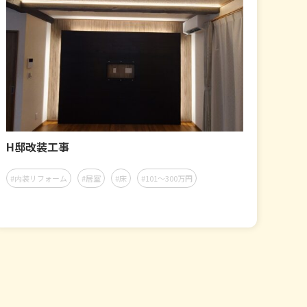
H邸改装工事
#内装リフォーム
#居室
#床
#101～300万円