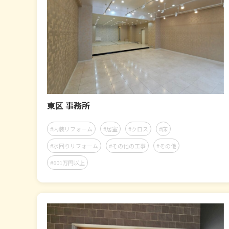
東区 事務所
#内装リフォーム
#居室
#クロス
#床
#水回りリフォーム
#その他の工事
#その他
#601万円以上