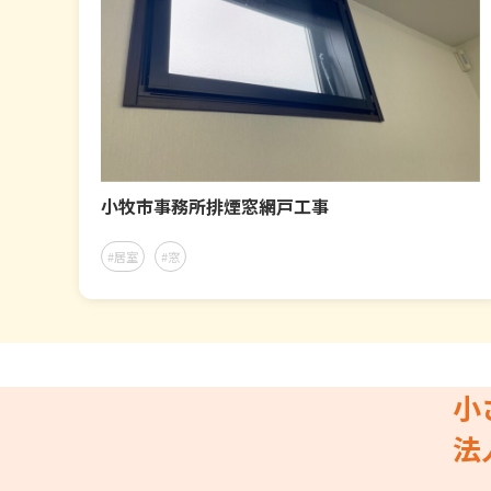
小牧市事務所排煙窓網戸工事
#居室
#窓
小
法