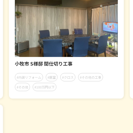
小牧市 S様邸 間仕切り工事
#内装リフォーム
#居室
#クロス
#その他の工事
#その他
#100万円以下