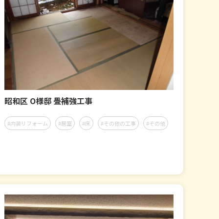
昭和区 O様邸 畳補強工事
#内装リフォーム
#居室
#床
#その他の工事
#その他