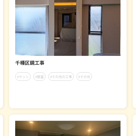
千種区鏡工事
#サッシ
#居室
#その他の工事
#その他